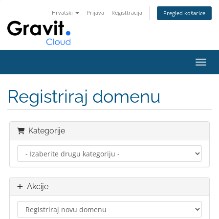
Hrvatski
Prijava
Registtracija
Pregled košarice
Preba
Registriraj domenu
Kategorije
Akcije