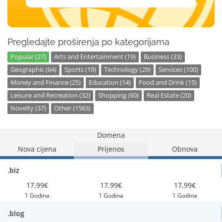
Pregledajte proširenja po kategorijama
Popular (27)
Arts and Entertainment (19)
Business (33)
Geographic (64)
Sports (19)
Technology (29)
Services (100)
Money and Finance (25)
Education (14)
Food and Drink (15)
Leisure and Recreation (32)
Shopping (60)
Real Estate (20)
Novelty (37)
Other (1583)
Domena
Nova cijena
Prijenos
Obnova
.biz
17,99€
17,99€
17,99€
1 Godina
1 Godina
1 Godina
.blog