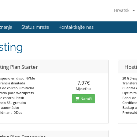
Hrvatski
znanja
Status mreže
Kontaktirajte nas
sting
ing Plan Starter
Hosti
espacio
en disco NVMe
20 GB es
7,97€
rencia ilimitada
Transfere
 de correo ilimitadas
Cuentas 
Mjesečno
zado para
Wordpress
Optimiz
de control
Plesk
Panel de
Naruči
cado SSL gratuito
Certifica
 automático
Backup a
ción
anti DDos
Protecci