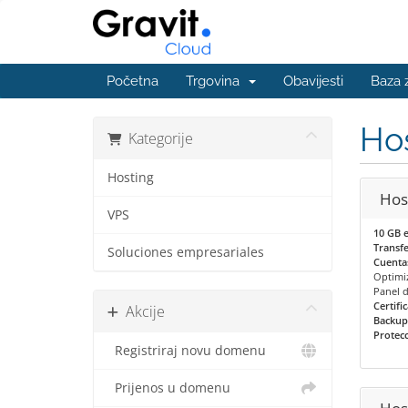
Početna
Trgovina
Obavijesti
Baza 
Ho
Kategorije
Hosting
Host
VPS
10 GB 
Transfe
Soluciones empresariales
Cuentas
Optimi
Panel 
Certifi
Akcije
Backup
Protec
Registriraj novu domenu
Prijenos u domenu