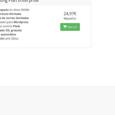
ting Plan Enterprise
espacio
en disco NVMe
24,97€
rencia ilimitada
 de correo ilimitadas
Mjesečno
zado para
Wordpress
de control
Plesk
Naruči
cado SSL gratuito
 automático
ción
anti DDos