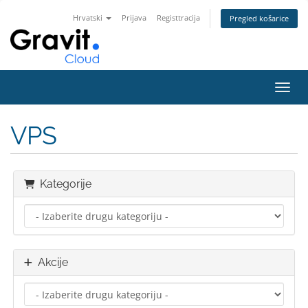
Hrvatski
Prijava
Registtracija
Pregled košarice
Preba
VPS
Kategorije
Akcije